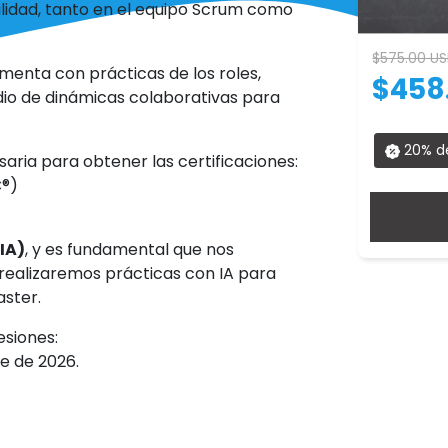
gilidad, tanto en el equipo Scrum como
$575.00 US
enta con prácticas de los roles,
$458
io de dinámicas colaborativas para
20% d
esaria para obtener las certificaciones:
C®)
(IA)
, y es fundamental que nos
realizaremos prácticas con IA para
ster.
esiones:
bre de 2026.