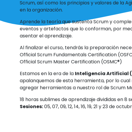
Scrum, así como los principios y valores de la A
en la organización.
Aprende la teoría que sustenta Scrum y complem
eventos y artefactos que lo conforman, por med
asentar el aprendizaje.
Al finalizar el curso, tendrás la preparación nec
Official Scrum Fundamentals Certification (OSF
Official Scrum Master Certification (OSMC®)
Estamos en la era de la
Inteligencia Artificial 
apalanquemos de esta herramienta, por lo cual 
agregar herramientas a nuestro rol de Scrum Ma
18 horas sublimes de aprendizaje divididas en 8 s
Sesiones:
05, 07, 09, 12, 14, 16, 19, 21 y 23 de octu