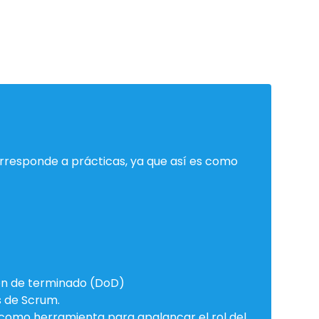
rresponde a prácticas, ya que así es como
ario
ación
ión de terminado (DoD)
 de Scrum.
A) como herramienta para apalancar el rol del