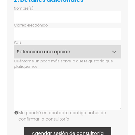
Nombre(s)
Correo electrónico
País
Cuéntame un poco más sobre lo que te gustaría que
platiquemos
Me pondré en contacto contigo antes de
confirmar la consultoría