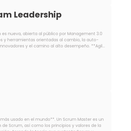
Líderes de equipo, Project Managers, Scrum Masters,
páñanos en este curso
am Leadership
de aprendizaje divididas en 4 sesiones de 2 horas
ción es nueva, abierta al público por Management 3.0
ovadores y el camino al alto desempeño. **Agile
conceptos y herramientas necesarias para
de entornos innovadores, fomentar el crecimiento y
vidual, como del equipo en su conjunto), y el
l o directivo para poder ponerlo en práctica... **es
ráctico**, ya que
: Aplicando lo aprendido. Utilizaremos
plo, en este curso utilizamos: **Miro**.
rimera sesión. **2 sesiones en línea,
dizaje increíble: 20 y 27 de septiembre de 2026**
 más usado en el mundo**. Un Scrum Master es un
de Scrum, así como los principios y valores de la