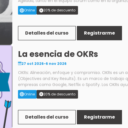
Agilidad, tanto en el equipo Scrum como en la organización. Aprende la teoría que susten
complementa con prácticas de los roles, eventos y ar
Online
20% de descuento
dinámicas colaborativas para asentar el aprendizaje. Al finalizar el curso, tendrás la preparación necesaria
para obtener las certificaciones: Official Scrum Funda
Master Certification (OSMC®) Estamos en la era de la **Inteligencia Artificial (IA)**, y es fundamental que
nos apalanquemos de esta herramienta, por lo cual re
Detalles del curso
Registrarme
herramientas a nuestro rol de Scrum Master. 18 horas sublimes de aprendizaje divididas en 8 sesiones:
**Sesiones:** 05, 07, 09, 12, 14, 16, 19, 21 y 23 de octubre
La esencia de OKRs
27 oct 2026-6 nov 2026
OKRs: Alineación, enfoque y compromiso. OKRs es un acrónimo que significa Objetivos y Resultados Clave
(Objectives and Key Results). Es un marco de trabajo q
empresas como Google, Netflix o Spotify. Los OKRs ayudan a visualizar los Objetivos prioritarios de una
organización, y alinearlos a su vez con los objetivos de
Online
20% de descuento
equipos que la conforman. Estos objetivos en todos lo
Clave, medibles de manera cuantitativa, que ayudan
a los objetivos con los cuales están asociados, y deter
manera iterativa o cíclica, para inspeccionar y adapt
Detalles del curso
Registrarme
cadencia que ayuda a alinear la estrategia con la operación. **4 súper sesiones en línea, de 2
una, para un total de 8 horas de aprendizaje increíble: