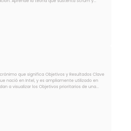
ta Scrum y
tefactos que lo conforman, por medio de
mentals Certification (OSFC®) Official Scrum
alizaremos prácticas con IA para agregar
 de 2026.
ue nació en Intel, y es ampliamente utilizado en
 las diversas divisiones / áreas / departamentos /
s niveles se asocian con un grupo de Resultados
 a hacer transparente cómo estamos acercándonos
minar si estos se cumplen o no. Esto se realiza de
ar cómo se avanza hacia estos objetivos, con una
 horas cada
** 27, 29 de octubre, 03 y 05 de noviembre.