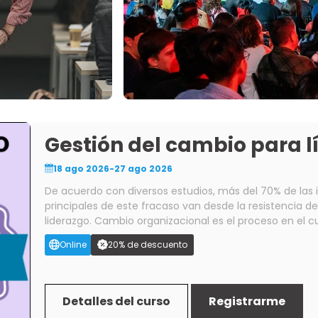
Gestión del cambio para l
18 ago 2026-27 ago 2026
De acuerdo con diversos estudios, más del 70% de las 
principales de este fracaso van desde la resistencia d
liderazgo. Cambio organizacional es el proceso en el cual una empresa modifica un elemento importante
de su organización, por ejemplo: Un modelo nuevo de 
Online
20% de descuento
forma de operar, o sus procesos internos. Lo realmen
cambio en las personas, en la manera en que venían trabajando. La gestión del cambio
de un proceso estructurado y un conjunto de herramie
se centra en las personas, en cómo ayudarlas a no temer
Detalles del curso
Registrarme
cambio en su trabajo diario. **Este es un curso introductorio a Gestión del Cambio** **¿A quién está