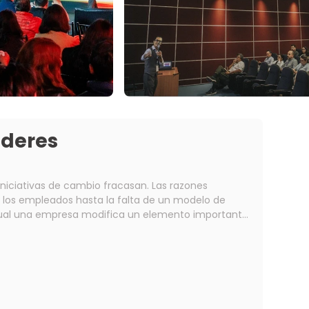
íderes
iniciativas de cambio fracasan. Las razones
e los empleados hasta la falta de un modelo de
negocio, un cambio tecnológico que modifica la
te complejo de estos cambios es que implican un
 es la aplicación
ntas para abordar el lado humano de los cambios,
, reducir la resistencia, a participar, y adoptar un