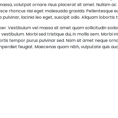
assa, volutpat ornare risus placerat sit amet. Nullam ac p
e rhoncus nisi eget malesuada gravida. Pellentesque eu ar
ulvinar, lacinia leo eget, suscipit odio. Aliquam lobortis tu
rper. Vestibulum vel massa sit amet quam sollicitudin sod
a vestibulum. Morbi sed tristique dui, in mollis sem. Morbi 
tis tempor purus pulvinar sed. Nam sit amet neque ornare,
perdiet feugiat. Maecenas quam nibh, vulputate quis auc