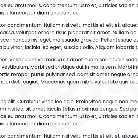
ce eu arcu mollis, condimentum justo et, ultricies sapien
 quis ullamcorper diam tincidunt eu.
r condimentum. Nullam nisi velit, mattis et elit et, aliquet
assa, volutpat ornare risus placerat sit amet. Nullam ac p
e rhoncus nisi eget malesuada gravida. Pellentesque eu ar
ulvinar, lacinia leo eget, suscipit odio. Aliquam lobortis tu
rper. Vestibulum vel massa sit amet quam sollicitudin sod
a vestibulum. Morbi sed tristique dui, in mollis sem. Morbi 
tis tempor purus pulvinar sed. Nam sit amet neque ornare,
perdiet feugiat. Maecenas quam nibh, vulputate quis auc
ng elit. Curabitur vitae leo odio. Proin vitae neque non m
 nisi leo, sit amet iaculis tellus maximus congue. Sed purus 
ce eu arcu mollis, condimentum justo et, ultricies sapien
 quis ullamcorper diam tincidunt eu.
r condimentum. Nullam nisi velit, mattis et elit et, aliquet