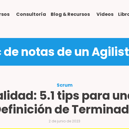
rsos
Consultoría
Blog & Recursos
Videos
Lib
c de notas de un Agilis
Scrum
lidad: 5.1 tips para u
efinición de Termina
2 de junio de 2023