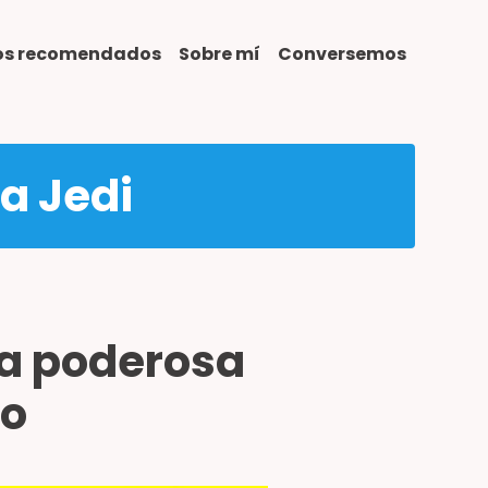
ros recomendados
Sobre mí
Conversemos
ta Jedi
na poderosa
do