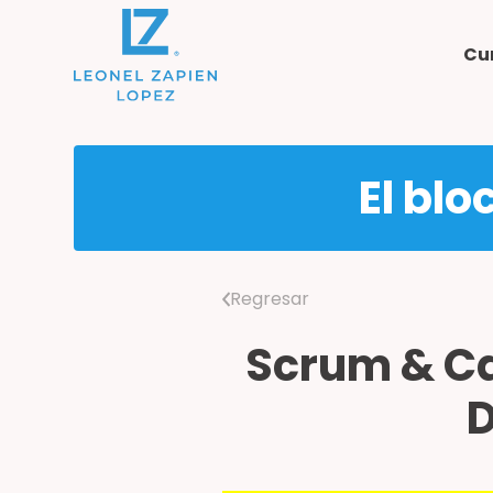
Cu
El blo
Regresar
Scrum & Ca
D