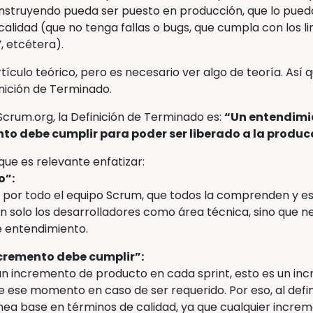
nstruyendo pueda ser puesto en producción, que lo pueda
 calidad (que no tenga fallas o bugs, que cumpla con los l
, etcétera).
ículo teórico, pero es necesario ver algo de teoría. Así q
inición de Terminado.
Scrum.org, la Definición de Terminado es:
“Un entendimi
to debe cumplir para poder ser liberado a la produc
que es relevante enfatizar:
o”:
a por todo el equipo Scrum, que todos la comprenden y es
en solo los desarrolladores como área técnica, sino que n
 entendimiento.
ncremento debe cumplir”:
 incremento de producto en cada sprint, esto es un in
ir de ese momento en caso de ser requerido. Por eso, al defi
ínea base en términos de calidad, ya que cualquier incr