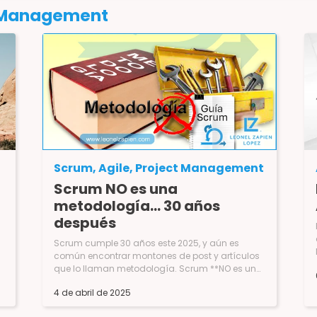
 Management
Scrum, Agile, Project Management
Scrum NO es una
metodología… 30 años
después
El pasado 3 de enero de manera oficial se confirmó una gran noticia: El Project Management Inst
Scrum cumple 30 años este 2025, y aún es
común encontrar montones de post y artículos
que lo llaman metodología. Scrum **NO es una
metodología**, es un marco de trabajo o
4 de abril de 2025
framework, la Guía Scrum lo llama un “marco
liviano”. ¿Cuál es la diferencia con una