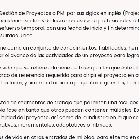
Gestión de Proyectos o PMI por sus siglas en inglés (Proj
unidense sin fines de lucro que asocia a profesionales r
sfuerzo temporal, con una fecha de inicio y fin determin
sultado único.
ine como un conjunto de conocimientos, habilidades, her
ar el avance de las actividades de un proyecto para logra
vida que se refiere a la serie de fases por las que éste at
rco de referencia requerido para dirigir el proyecto en c
tas fases, y sin importar si son pequeños o grandes, todos
sten de segmentos de trabajo que permiten una fácil ges
la fase en tanto que otros pueden contener múltiples. E
jidad del proyecto, así como de la industria en la que se
rativos, incrementales, adaptativos o híbridos.
los de vida en otras entradas de mi blog, para el tema en