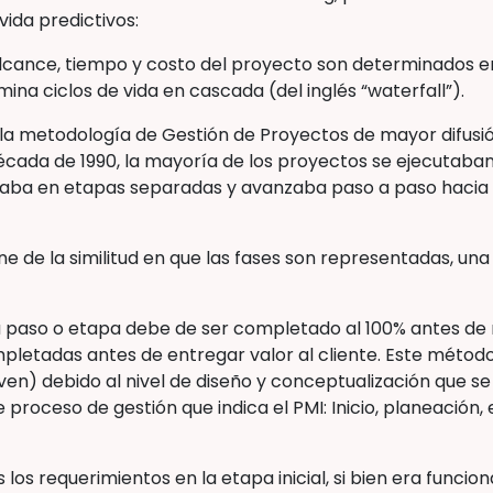
ida predictivos:
 alcance, tiempo y costo del proyecto son determinados en 
ina ciclos de vida en cascada (del inglés “waterfall”).
la metodología de Gestión de Proyectos de mayor difusió
écada de 1990, la mayoría de los proyectos se ejecutaban
ba en etapas separadas y avanzaba paso a paso hacia el
e de la similitud en que las fases son representadas, una
paso o etapa debe de ser completado al 100% antes de m
pletadas antes de entregar valor al cliente. Este méto
iven) debido al nivel de diseño y conceptualización que se r
 proceso de gestión que indica el PMI: Inicio, planeación, 
 los requerimientos en la etapa inicial, si bien era funci