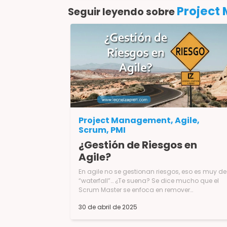
Project
Seguir leyendo sobre
Project Management, Agile,
Scrum, PMI
¿Gestión de Riesgos en
Agile?
En agile no se gestionan riesgos, eso es muy de
“waterfall”… ¿Te suena? Se dice mucho que el
Scrum Master se enfoca en remover
impedimentos o bloqueos del equipo Scrum,
30 de abril de 2025
esto es cierto, pero esto en un es sentido
reaccionar a algo que ya sucedió, muchísimo
aporta que se puedan gestionar estos