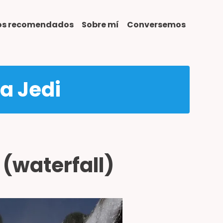
ros recomendados
Sobre mí
Conversemos
ta Jedi
(waterfall)