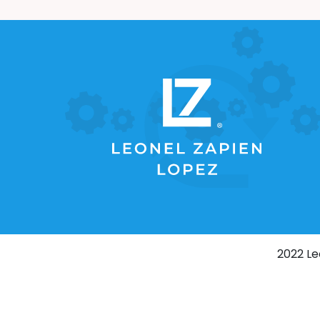
impedimentos antes de que sucedan. Por cierto,
(link: https://scrumguides.org/ text: La Guía
Scrum ) en este sentido menciona que el Scru
Master debe: “Procurar la eliminación de
impedimentos para el progreso del Scrum
Team.” En una reunión que tuve hace unas
semanas con un equipo surgió el tema de los
riesgos (como comentario, fue en mi segunda
reunión del día, a las 6:30 a.m.), y es por esto
que pensé en traer el tema a la mesa. (image:
precaucion.webp) # Primero lo primero, ¿Qué es
un Impedimento, un Bloqueo y un Riesgo? Si nos
vamos a la definición de diccionario, de
acuerdo con la Real Academia de la Lengua
Española o RAE, un (link:
https://www.rae.es/diccionario-
estudiante/impedimento text: impedimento) es
“Cosa o persona que impiden algo” Un (link:
https://dle.rae.es/bloqueo text: bloqueo),
2022 Le
también, de acuerdo con la RAE, lo define com
un sinónimo de “obstrucción o atasco”. Para
definir un riesgo, lo veremos de dos maneras,
desde una definición genérica que nos brinda
la RAE y de la que nos brinda una fuente