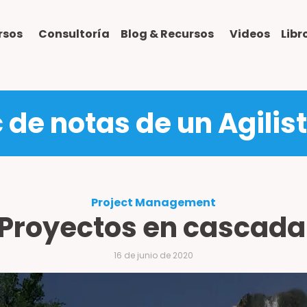
rsos
Consultoría
Blog & Recursos
Videos
Lib
c de notas de un Agilis
Project Management
 Proyectos en cascada 
16 de junio de 2020