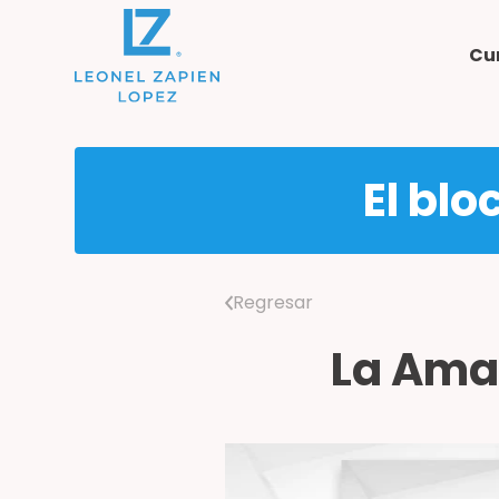
Cu
El blo
Regresar
La Amal