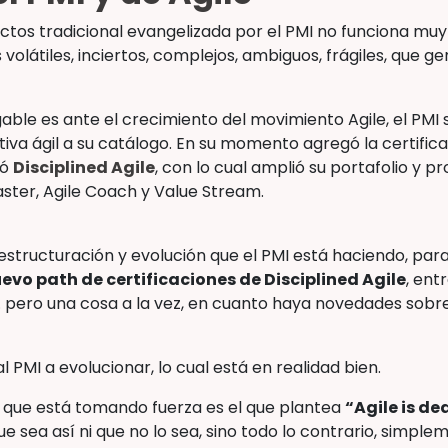
ectos tradicional evangelizada por el PMI no funciona mu
olátiles, inciertos, complejos, ambiguos, frágiles, que ge
gable es ante el crecimiento del movimiento Agile, el PMI 
iva ágil a su catálogo. En su momento agregó la certific
ió
Disciplined Agile
, con lo cual amplió su portafolio y p
ster, Agile Coach y Value Stream.
eestructuración y evolución que el PMI está haciendo, pa
evo path de certificaciones de Disciplined Agile
, ent
 pero una cosa a la vez, en cuanto haya novedades sobr
l PMI a evolucionar, lo cual está en realidad bien.
o que está tomando fuerza es el que plantea
“Agile is de
 sea así ni que no lo sea, sino todo lo contrario, simpl