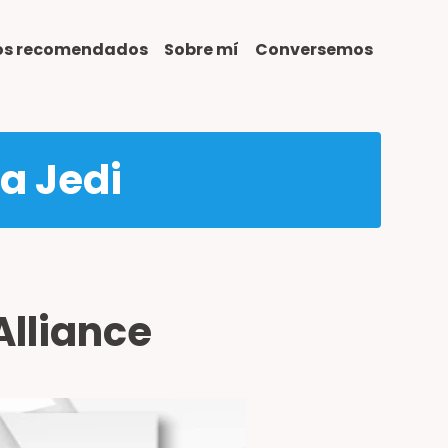
ros recomendados
Sobre mí
Conversemos
ta Jedi
Alliance