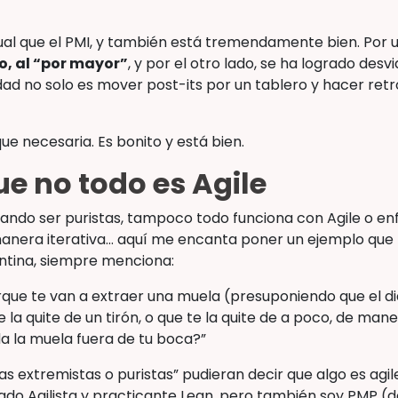
gual que el PMI, y también está tremendamente bien. Por 
o, al “por mayor”
, y por el otro lado, se ha logrado desv
idad no solo es mover post-its por un tablero y hacer re
ue necesaria. Es bonito y está bien.
ue no todo es Agile
ando ser puristas, tampoco todo funciona con Agile o enf
anera iterativa… aquí me encanta poner un ejemplo qu
entina, siempre menciona:
rque te van a extraer una muela (presuponiendo que el d
te la quite de un tirón, o que te la quite de a poco, de ma
a la muela fuera de tu boca?”
as extremistas o puristas” pudieran decir que algo es agil
o Agilista y practicante Lean, pero también soy PMP (d