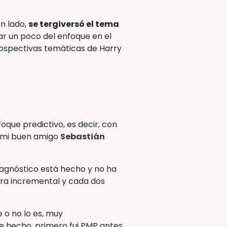
un lado,
se tergiversó el tema
iar un poco del enfoque en el
trospectivas temáticas de Harry
oque predictivo, es decir, con
e mi buen amigo
Sebastián
iagnóstico está hecho y no ha
nera incremental y cada dos
e o no lo es, muy
e hecho, primero fui PMP antes