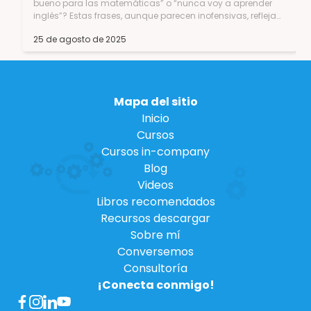
25 de agosto de 2025
DBL0Z8bGMzrJSqz5UG_s7tKcj1bNkIGZEjbT7SqnsUVOWmyQFw8UzXV_LQQW
&sprefix=antifragi%2Caps%2C220&sr=8-
Mapa del sitio
Inicio
Cursos
Cursos in-company
Blog
Videos
Libros recomendados
Recursos descargar
Sobre mí
Conversemos
Consultoría
¡Conecta conmigo!