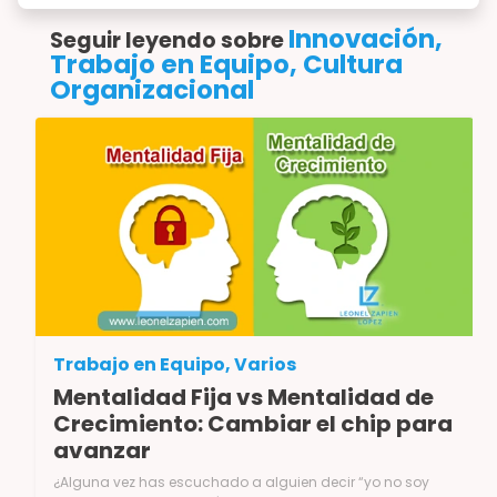
Innovación,
Seguir leyendo sobre
Trabajo en Equipo, Cultura
Organizacional
Trabajo en Equipo, Varios
Mentalidad Fija vs Mentalidad de
Crecimiento: Cambiar el chip para
avanzar
¿Alguna vez has escuchado a alguien decir “yo no soy bueno para las matemáticas” o “nunca voy a aprender inglés”? Estas frases, aunque parecen inofensivas, reflejan una forma de pensar que puede limitar nuestro desarrollo. La psicóloga Carol Dweck, profesora en la Universidad de Stanford, estudió durante años cómo nuestras creencias sobre la inteligencia y el talento influyen en lo que logramos. De acuerdo con el trabajo de Carol Dweck, existen dos formas distintas de ver el mundo, es lo que llama: **Mentalidad Fija y Mentalidad de Crecimiento (Fixed mindset & Growth mindset)**. (image: carol-dweck-mindset-book-mentalidad-del-exito-libro-leonel-zapien-lopez-guadalajara-mexico-ideas-agilidad.webp) (Imagen: Carol S. Dweck, Ph.D.) Veamos un poco de estos conceptos y cómo aplican en nuestra vida diaria, personal y profesional, para aprender, superar obstáculos, y crecer. # Mentalidad fija (image: leonel-zapien-lopez-guadalajara-mexico-ideas-agilidad-mentalidad-de-crecimiento-vs-mentalidad-fija-growth-fixed-mindset-carol-dw.webp) La mentalidad fija es la creencia de que nuestra inteligencia, habilidades o capacidades son algo que no cambia. Si alguien “nació” bueno para los deportes, entonces así es, y no puede desarrollar otras habilidades como el pensamiento analítico o ser bueno para las artes, por ejemplo. Pero esto va un poco más allá, ya que una persona con mentalidad fija no está abierta para aprender en todo el sentido de la palabra, no solo me refiero a buscar aprender nuevas cosas (como tomar cursos o formar parte de institutos), esto implica también que suele evitar retos o teme equivocarse y se va por realizar actividades “a la segura” (en las que no puede equivocarse), lo cual le evitar el aprender y desarrollar nuevas habilidades. Esto tiene también que ver con que, por ejemplo, pueden tomar una **retroalimentación o feedback** como una invalidación personal, con frustración, actuando a la defensiva y poniendo la responsabilidad en los demás en lugar de en sí misma o en sí mismo, ya que no está abierta para aprender y esto incluye el negarse a identificar áreas de mejora en su persona. Un ejemplo podría ser alguien que, al recibir una retroalimentación limpia y objetiva, comienza a justificarse con mil argumentos posibles: “No hice las pruebas unitarias porque era un elemento de trabajo de urgencia alta” o “No entregué el reporte porque no entendí que era para hoy, pensé que se podía entregar otro día”… y no se malinterprete que solo las personas con personalidad fija cometen errores, la diferencia es la apertura para reconocerlo, porque en ambos ejemplos que he mencionado, el resultado sería totalmente distinto si la persona hubiera preguntado o confirmado, si la persona levanta la mano para solicitar apoyo. # Mentalidad de crecimiento (image: leonel-zapien-lopez-guadalajara-mexico-ideas-agilidad-mentalidad-de-crecimiento-vs-mentalidad-fija-growth-fixed-mindset-02.webp) La mentalidad de crecimiento, en cambio, es la creencia de que podemos aprender y desarrollar nuevas habilidades, que mediante práctica y dedicación podemos crecer. Si una persona con mentalidad de crecimiento no sabe algo, puede preguntar ya que no teme a mostrarse abierta o abierto y reconocer que no lo sabe todo. Así mismo, puede experimentar ya que no teme a que algo no funcione como se esperaba, por el contrario, identifica el aprendizaje de las situaciones. Una mentalidad de crecimiento es una perspectiva de la vida en la que una persona cree que sus talentos, inteligencia y habilidades pueden desarrollarse todavía más. Quienes poseen esta mentalidad buscan oportunidades para aprender, adquirir nuevas habilidades y mejorar las existentes. Cuando se presenta un reto o desafío, una persona con mentalidad de crecimiento no lo ve como una oportunidad para crecer. Creen que el trabajo constante, y no la suerte o el azar, determina lo que consiguen en la vida. Es totalmente proactiva o proactivo, siempre dispuesta o dispuesto. Es importante una aclaración, como dicen mis amigos chilenos: ¡Ojo al piojo!, veamos: # Mentalidad de crecimiento no es mantener siempre un positivismo aparente Si a una persona le fue mal en un examen, si no fue aceptado en la universidad a la que aplicó, si le tocó un despido debido a un recorte de personal en su organización (layoff o downsizing), o si ha tenido un problema personal / familiar o en su relación de pareja, no quiere decir que no se permita sentirse mal o decepcionada o decepcionado, ¿Quién no lo estaría?, ¡Somos humanos! (image: leonel-zapien-lopez-guadalajara-mexico-ideas-agilidad-mentalidad-de-crecimiento-vs-fija-growth-fixed-mindset-optimismo-tristeza.webp) (Imagen de: Depositphotos) La enorme diferencia es que no “tiran la toalla”, tal vez pasen por un periodo de duelo (en mayor o menor medida, todos lo hacemos, dependiendo del contexto), pero acepta la situación y se pone a trabajar para afrontar el reto. No toma la situación como una “justificación”, como lo haría una persona con mentalidad fija. También es importante mencionar que una Mentalidad de Crecimiento no trata de negar nuestras limitaciones ni que existen atributos o características que pueden ayudar a que una determinada actividad nos resulte más fácil o más difícil, pero, un hecho, es que una característica clave de la mentalidad de crecimiento implica reconocer de manera objetiva tanto nuestras fortalezas como nuestras debilidades, ambas, e identificar las áreas en las que necesitamos trabajar. (image: leonel-zapien-lopez-guadalajara-mexico-ideas-agilidad-mentalidad-de-crecimiento-vs-fija-growth-fixed-mindset-04.webp) (Imagen de creación propia con mi amigo Copilot) # Aplicación en la vida profesional En el trabajo, tener una mentalidad de crecimiento puede marcar la diferencia en cómo avanzamos, cómo nos adaptamos a los cambios, qué tan dispuestos estamos para aprender nuevas herramientas. Esto es aún más crítico (por el impacto que puede tener) en un líder, ya que la Mentalidad de Crecimiento del líder puede ayudar a desarrollar a sus colaboradores, fomentar el aprendizaje en su equipo, celebrar los intentos y no castigar los errores. De nueva cuenta, ¡Ojo al piojo!, hay de errores a errores, claro, y no quiere decir que no se deban de conversar, pero hay siempre maneras adecuadas, y es fundamental enfatizar que un líder con Mentalidad de Crecimiento fomenta un entorno de alta seguridad Psicológica (si te interesa conocer un poco más sobre **Seguridad Psicológica**, puedes leer el artículo de mi blog sobre este tema (link: https://leonelzapien.com/blog/la-importancia-de-un-entorno-de-alta-seguridad-psicologica-psychological-safety text: aquí)). # Un ejemplo de la vida real En un equipo en el cual estuve hace vaaarios años, yo era **Scrum Master**, comenzamos a trabajar con Scrum desde cero con un equipo nuevo. Después de los tropiezos y aprendizajes iniciales de todo equipo (no solo el equipo era nuevo en Scrum, sino que era un equipo de nueva formación), después de un proceso de inmersión en Scrum, ya cuando el equipo estuvo trabajando aproximadamente 5 Sprints comenzaba a acoplarse, tanto como un equipo que pasa por diversas etapas (aunque existen otros modelos que lo explican muy bien, personalmente me parece muy adecuado el Modelo de Tuckman que explica que un equipo pasa por cuatro etapas: formación, conflicto, normalización y desempeño), como en lo concerniente a aprender Scrum y Agile (si te interesa conocer un poco más estos temas, puedes leer aquí mismo en mi Blog un artículo sobre Scrum (link: https://leonelzapien.com/blog/que-es-scrum text: aquí), un artículo sobre Agile (link: https://leonelzapien.com/blog/que-es-agile text: aquí), un artículo sobre el Scrum Master (link: https://leonelzapien.com/blog/quiero-iniciarme-en-scrum-por-donde-comienzo text: aquí), o un artículo sobre el Agile Coach (link: https://leonelzapien.com/blog/scrum-master-o-agile-coach text: aquí)). Después de estos 5 Sprints, el equipo comenzaba a entregar software de mejorar calidad, los eventos de Scrum ya casi siempre cumplían su duración (timebox) y propósito, las estimaciones de sus historias de usuario estaban mejorando bastante (en aquel tiempo solo hacíamos estimaciones, después aprendí sobre herramientas de pronóstico, pero ese es tema para un futuro artículo), y otros muchos etcéteras. Sin embargo, no todo era “miel sobre hojuelas”. Un día que me quedé realmente hasta tarde en la oficina por unas cuestiones que estaba revisando con un manager, me di cuenta que un chico del equipo aún estaba trabajando, y ya pasaban de las 9 de noche. Hablé con él y me comentó que estaba revisando unas cosas, pero todo estaba bien. A la semana siguiente, fui en la noche a la oficina junto con otras personas por un despliegue a producción que iba a realizar otro equipo, eran las diez y media de la noche, y nuevamente ahí estaba este chico, aún trabajando. Esto ya era claramente un foco rojo. En conjunto con su manager revisamos sus horarios de entrada y salida, y nos dimos cuenta de que todos los días salía entre 8 y 11 de la noche. Diariamente. Nadie en el equipo nos habíamos percatado de esto ya que entregaba en tiempo sus tareas, a veces tenía uno que otro retraso, pero nada de impacto. En los Daily Scrum, nunca tenía bloqueos, impedimentos, ni nada “atípico”. Me di cuenta de que cumplía con su trabajo, pero le tomaba muchas más horas que al resto de los integrantes del equipo en hacerlo. Me di cuenta de que nunca levantaba la mano para solicitar ayuda, de que claramente tenía dudas técnicas, problemas con su código, pero no lo externaba. Claramente sabía que era un chico algo “serio”, pero no tenía idea del nivel de frustración con el cual estaba cargando. (image: leonel-zapien-lopez-guadalajara-mexico-ideas-agilidad-mentalidad-de-crecimiento-vs-fija-growth-fixed-mindset-presona-frustrada.jpg) (Imagen de: eepsicologia.lat) Así que fue tiempo de intervenir directamente. Durante la conversación uno-a-uno, para mi