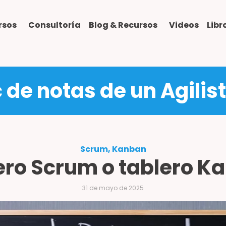
rsos
Consultoría
Blog & Recursos
Videos
Lib
c de notas de un Agilis
Scrum, Kanban
ero Scrum o tablero K
31 de mayo de 2025