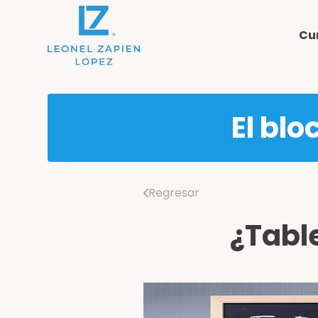
Cu
El blo
Regresar
¿Tabl