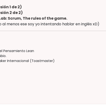
ión 1 de 2)
sión 2 de 2)
Lab: Scrum, The rules of the game.
, o al menos ese soy yo intentando hablar en inglés xD)
del Pensamiento Lean
bio.
eaker Internacional (Toastmaster)