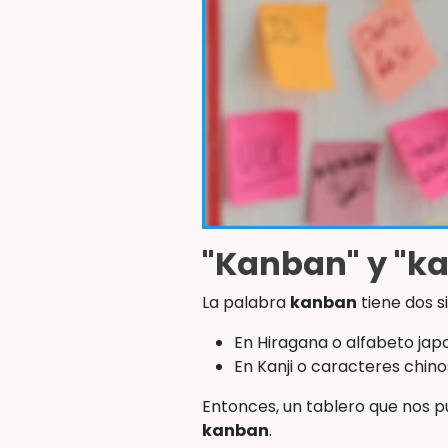
"Kanban" y "k
La palabra
kanban
tiene dos si
En Hiragana o alfabeto japo
En Kanji o caracteres chinos
Entonces, un tablero que nos pu
kanban
.