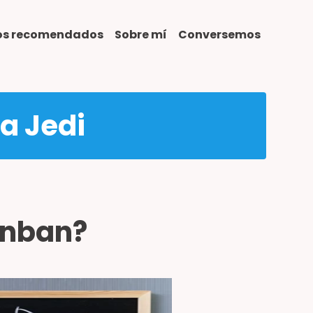
ros recomendados
Sobre mí
Conversemos
ta Jedi
anban?